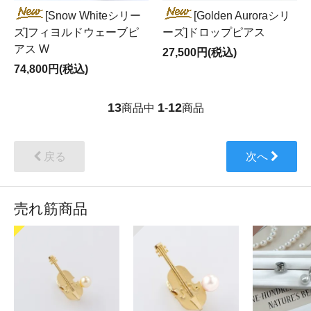
[Snow Whiteシリー
[Golden Auroraシリ
ズ]フィヨルドウェーブピ
ーズ]ドロップピアス
アス W
27,500円(税込)
74,800円(税込)
13
1
12
商品中
-
商品
戻る
次へ
売れ筋商品