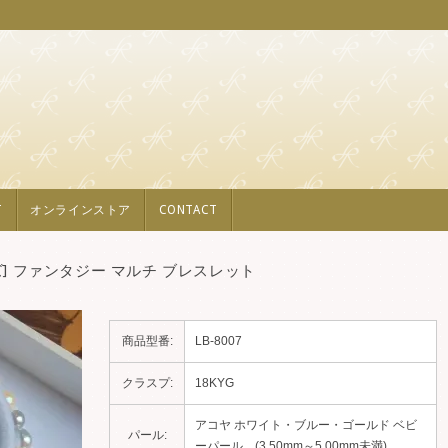
T
オンラインストア
CONTACT
ーズ] ファンタジー マルチ ブレスレット
商品型番:
LB-8007
クラスプ:
18KYG
アコヤ ホワイト・ブルー・ゴールド ベビ
パール:
ーパール (3.50mm～5.00mm未満)