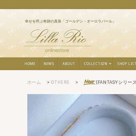
幸せを呼ぶ奇跡の真珠「ゴールデン・オーロラパール」
HOME
NEWS
ABOUT
COLLECTION
SHOP LIS
ホーム
>
OTHERS
>
[FANTASYシリ